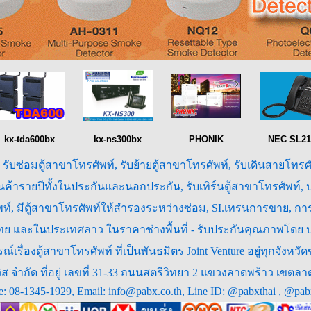
kx-tda600bx
kx-ns300bx
PHONIK
NEC SL21
, รับซ่อมตู้สาขาโทรศัพท์, รับย้ายตู้สาขาโทรศัพท์, รับเดินสายโทรศ
สินค้ารายปีทั้งในประกันและนอกประกัน, รับเทิร์นตู้สาขาโทรศัพท์,
ศัพท์, มีตู้สาขาโทรศัพท์ให้สำรองระหว่างซ่อม, SI.เทรนการขาย, 
ศไทย และในประเทศลาว ในราคาช่างพื้นที่ - รับประกันคุณภาพโดย บจก.
์เรื่องตู้สาขาโทรศัพท์ ที่เป็นพันธมิตร Joint Venture อยู่ทุกจั
อร์วิส จำกัด ที่อยู่ เลขที่ 31-33 ถนนสตรีวิทยา 2 แขวงลาดพร้าว เ
e: 08-1345-1929, Email: info@pabx.co.th, Line ID: @pabxthai , @pa