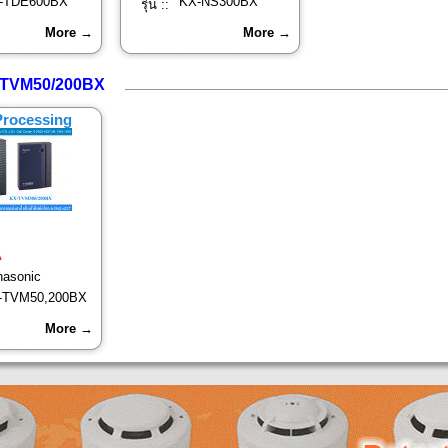
-TDE600BX
KX-NS300BX
รุ่น ::
More →
More →
TVM50/200BX
Processing
A
asonic
-TVM50,200BX
More →