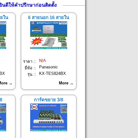
ินดีให้คำปรึกษาก่อนติดตั้ง
ายใน
6 สายนอก 16 สายใน
N/A
ราคา ::
Panasonic
ยี่ห้อ ::
BX
KX-TES824BX
รุ่น ::
More →
More →
8
การ์ดขยาย 3/8