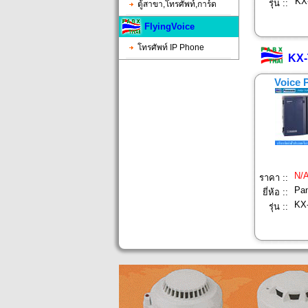
KX
รุ่น ::
ตู้สาขา,โทรศัพท์,การ์ด
FlyingVoice
โทรศัพท์ IP Phone
KX-
Voice 
N/
ราคา ::
Pan
ยี่ห้อ ::
KX
รุ่น ::