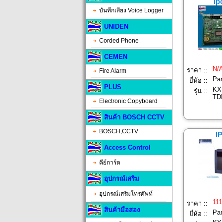
ip
บันทึกเสียง Voice Logger
UNIDEN
Corded Phone
CEMEN
N/
ราคา ::
Fire Alarm
Pa
ยี่ห้อ ::
PLUS
KX
รุ่น ::
TD
Electronic Copyboard
สินค้า BOSCH CCTV
BOSCH,CCTV
I
Access Control
คีย์การ์ด
อุปกรณ์เสริม
อุปกรณ์เสริมโทรศัพท์
111
ราคา ::
สินค้ามือสอง
Pa
ยี่ห้อ ::