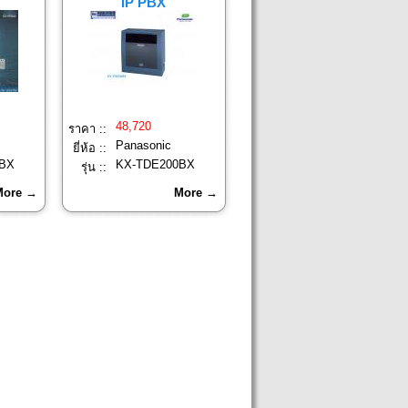
IP PBX
48,720
ราคา ::
Panasonic
ยี่ห้อ ::
BX
KX-TDE200BX
รุ่น ::
More →
More →