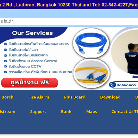
Bosch
Fire Alarm
Plus Board
Download
U
dstream
Support
Bank
Maps
Contact Us T