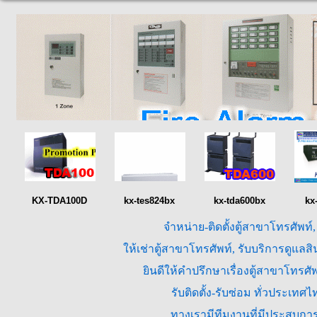
KX-TDA100D
kx-tes824bx
kx-tda600bx
kx
จำหน่าย-ติดตั้งตู้สาขาโทรศัพท์
ให้เช่าตู้สาขาโทรศัพท์, รับบริการดูแล
ยินดีให้คำปรึกษาเรื่องตู้สาขาโทร
รับติดตั้ง-รับซ่อม ทั่วประเท
ทางเรามีทีมงานที่มีประสบการณ