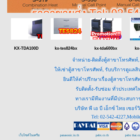
KX-TDA100D
kx-tes824bx
kx-tda600bx
kx
จำหน่าย-ติดตั้งตู้สาขาโทรศัพท์
ให้เช่าตู้สาขาโทรศัพท์, รับบริการดูแล
ยินดีให้คำปรึกษาเรื่องตู้สาขาโทร
รับติดตั้ง-รับซ่อม ทั่วประเท
ทางเรามีทีมงานที่มีประสบการณ
บริษัท พี เอ บี เอ็กซ์ ไทย เซ
Tel: 02-542-4227,Mobil
เว็บไซต์ในเครือ
panasonic.in.th
pabx.co.th
pabx thai.