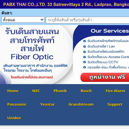
ค้นหา:
Home
NEC
Phonik
Bosch
Fire Alarm
Panasonic
Yeastar
Grandstream
Support
Uniden