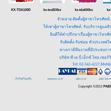
KX-TDA100D
kx-tes824bx
kx-tda600bx
kx
จำหน่าย-ติดตั้งตู้สาขาโทรศัพท์
ให้เช่าตู้สาขาโทรศัพท์, รับบริการดูแล
ยินดีให้คำปรึกษาเรื่องตู้สาขาโทร
รับติดตั้ง-รับซ่อม ทั่วประเท
ทางเรามีทีมงานที่มีประสบการณ
บริษัท พี เอ บี เอ็กซ์ ไทย เซ
Tel: 02-542-4227,Mobil
เว็บไซต์ในเครือ
panasonic.in.th
pabx.co.th
pabx thai.
Copyright ©2013
PABX