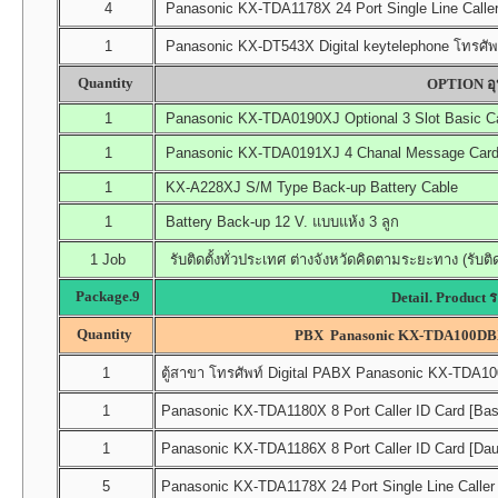
4
Panasonic KX-TDA1178X 24 Port Single Line Caller
1
Panasonic KX-DT543X Digital keytelephone โทรศัพท
Quantity
OPTION อุป
1
Panasonic KX-TDA0190XJ Optional 3 Slot Basic C
1
Panasonic KX-TDA0191XJ 4 Chanal Message Card (
1
KX-A228XJ S/M Type Back-up Battery Cable
1
Battery Back-up 12 V. แบบแห้ง 3 ลูก
1 Job
รับติดตั้งทั่วประเทศ ต่างจังหวัดคิดตามระยะทาง (รับติด
Package.9
Detail. Product 
Quantity
PBX Panasonic KX-TDA100DBX
1
ตู้สาขา โทรศัพท์ Digital PABX Panasonic KX-TDA100D
1
Panasonic KX-TDA1180X 8 Port Caller ID Card [Bas
1
Panasonic KX-TDA1186X 8 Port Caller ID Card [Da
5
Panasonic KX-TDA1178X 24 Port Single Line Caller 