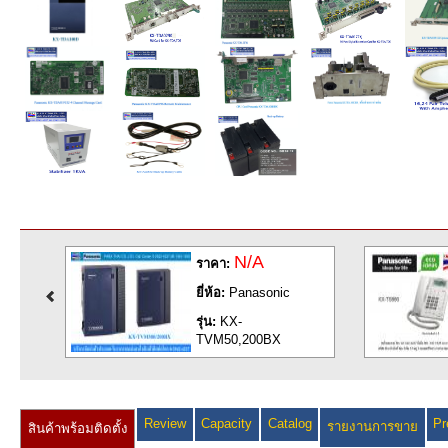
A
1,890
ราคา:
sonic
ยี่ห้อ:
Panasonic
รุ่น:
KX-TS880MX
00BX
Review
Capacity
Catalog
Pr
รายงานการขาย
สินค้าพร้อมติดตั้ง