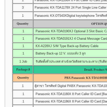
1
Panasonic KX-TDA1186X 8 Port Caller ID Card [Dau
3
Panasonic KX-TDA1178X 24 Port Single Line Caller 
1
Panasonic KX-DT543XDigital keytelephone โทรศัพท์ค
Quantity
OPTION อุป
1
Panasonic KX-TDA0190XJ Optional 3 Slot Basic C
1
Panasonic KX-TDA0191XJ 4 Chanal Message Card (
1
KX-A228XJ S/M Type Back-up Battery Cable
1
Battery Back-up 12 V. แบบแห้ง 3 ลูก
1 Job
รับติดตั้งทั่วประเทศ ต่างจังหวัดคิดตามระยะทาง (รับติด
Package.8
Detail. Product 
Quantity
PBX Panasonic KX-TDA100DB
1
ตู้สาขา โทรศัพท์ Digital PABX Panasonic KX-TDA100D
1
Panasonic KX-TDA1180X 8 Port Caller ID Card [Bas
1
Panasonic KX-TDA1186X 8 Port Caller ID Card [Dau