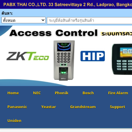
ค้นหา:
Home
NEC
Phonik
Bosch
Fire Alarm
Panasonic
Yeastar
Grandstream
Support
Uniden