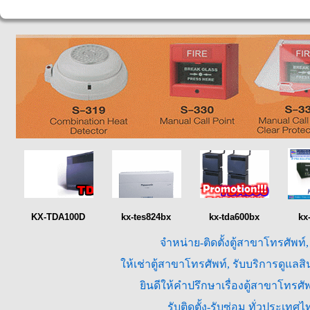
KX-TDA100D
kx-tes824bx
kx-tda600bx
kx
จำหน่าย-ติดตั้งตู้สาขาโทรศัพท์
ให้เช่าตู้สาขาโทรศัพท์, รับบริการดูแล
ยินดีให้คำปรึกษาเรื่องตู้สาขาโทร
รับติดตั้ง-รับซ่อม ทั่วประเท