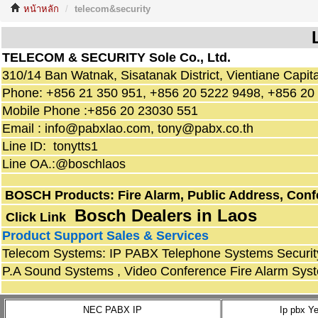
หน้าหลัก
telecom&security
L
TELECOM & SECURITY Sole Co., Ltd.
310/14 Ban Watnak, Sisatanak District, Vientiane Capi
Phone: +856 21 350 951, +856 20 5222 9498, +856 20
Mobile Phone :+856 20 23030 551
Email : info@pabxlao.com, tony@pabx.co.th
Line ID: tonytts1
Line OA.:@boschlaos
BOSCH Products: Fire Alarm, Public Address, Con
Bosch Dealers in Lao
s
Click Link
Product Support Sales & Services
Telecom Systems: IP PABX Telephone Systems Security
P.A Sound Systems , Video Conference Fire Alarm Sys
NEC PABX IP
Ip pbx Ye