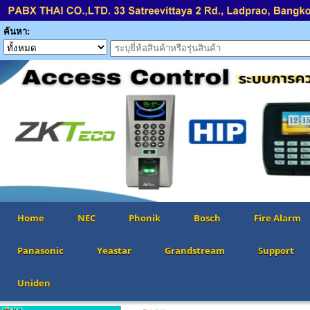
ค้นหา:
Home
NEC
Phonik
Bosch
Fire Alarm
Panasonic
Yeastar
Grandstream
Support
Uniden