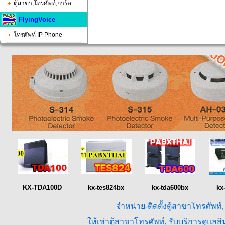
ตู้สาขา,โทรศัพท์,การ์ด
FlyingVoice
โทรศัพท์ IP Phone
KX-TDA100D
kx-tes824bx
kx-tda600bx
kx
จำหน่าย-ติดตั้งตู้สาขาโทรศัพท์
ให้เช่าตู้สาขาโทรศัพท์, รับบริการดูแล