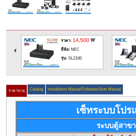
14,500
ราคา:
ยี่ห้อ:
NEC
รุ่น:
SL2100
Catalog
Installation Manual/Softwaer/User Manual
ราคาขาย
เซ็ทระบบโปรแ
ระบบตู้สาข