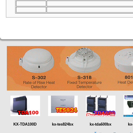
KX-TDA100D
kx-tes824bx
kx-tda600bx
kx