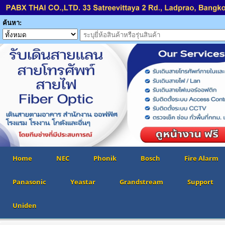
ค้นหา:
Home
NEC
Phonik
Bosch
Fire Alarm
Panasonic
Yeastar
Grandstream
Support
Uniden