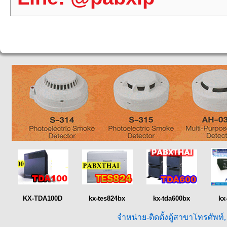
KX-TDA100D
kx-tes824bx
kx-tda600bx
kx
จำหน่าย-ติดตั้งตู้สาขาโทรศัพท์