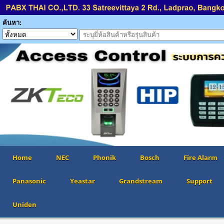
ค้นหา:
Home
NEC
Phonik
Bosch
Fire Alarm
Panasonic
Yeastar
Grandstream
Support
Uniden