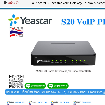
หน้าหลัก
IP PBX Yeastar
Yeastar VoIP Gateway,IP-PBX,S-Series