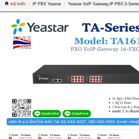
หน้าหลัก
IP PBX Yeastar
Yeastar VoIP Gateway,IP-PBX,S-Series