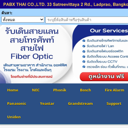
ค้นหา:
Home
NEC
Phonik
Bosch
Fire Alarm
Panasonic
Yeastar
Grandstream
Support
Uniden