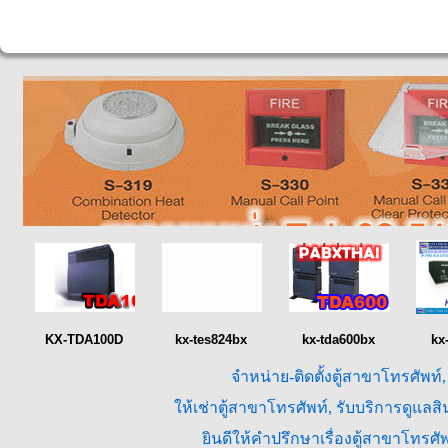
KX-TDA100D
kx-tes824bx
kx-tda600bx
kx
จำหน่าย-ติดตั้งตู้สาขาโทรศัพท์
ให้เช่าตู้สาขาโทรศัพท์, รับบริการดูแล
ยินดีให้คำปรึกษาเรื่องตู้สาขาโทร