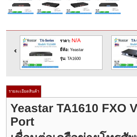
A
N/A
ราคา:
tar
ยี่ห้อ:
Yeastar
0
รุ่น:
TA800
รายละเอียดสินค้า
Yeastar TA1610 FXO 
Port