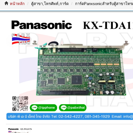
หน้าหลัก
ตู้สาขา,โทรศัพท์,การ์ด
การ์ดPanxsonicสำหรับตู้สาขาโทรศ