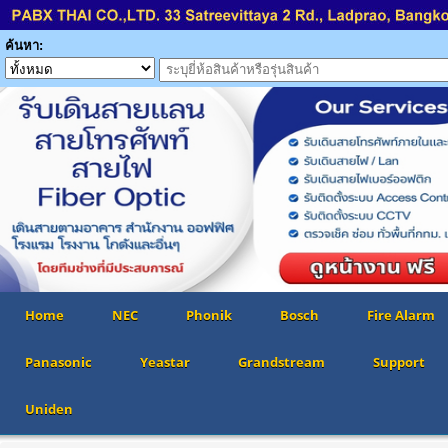
ค้นหา:
Home
NEC
Phonik
Bosch
Fire Alarm
Panasonic
Yeastar
Grandstream
Support
Uniden