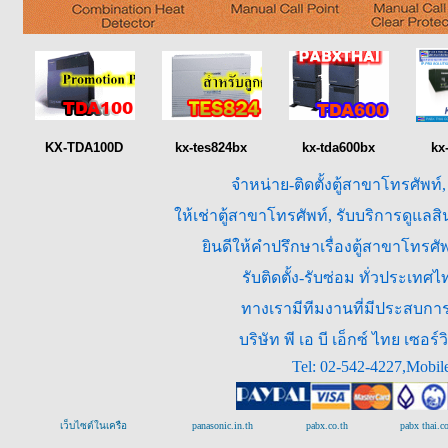
KX-TDA100D
kx-tes824bx
kx-tda600bx
kx
จำหน่าย-ติดตั้งตู้สาขาโทรศัพท์
ให้เช่าตู้สาขาโทรศัพท์, รับบริการดูแล
ยินดีให้คำปรึกษาเรื่องตู้สาขาโทร
รับติดตั้ง-รับซ่อม ทั่วประเท
ทางเรามีทีมงานที่มีประสบการณ
บริษัท พี เอ บี เอ็กซ์ ไทย เซ
Tel: 02-542-4227,Mobil
เว็บไซต์ในเครือ
panasonic.in.th
pabx.co.th
pabx thai.