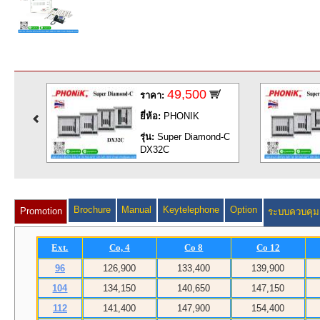
49,500
ราคา:
ยี่ห้อ:
PHONIK
nd-C
รุ่น:
Super Diamond-C
DX32C
Brochure
Manual
Keytelephone
Option
Promotion
ระบบควบคุมก
Ext.
Co, 4
Co 8
Co 12
96
126,900
133,400
139,900
104
134,150
140,650
147,150
112
141,400
147,900
154,400