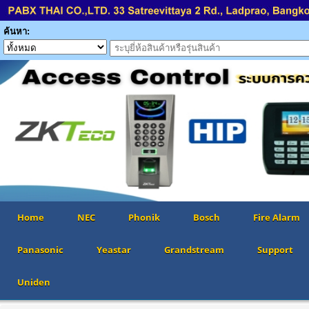
ค้นหา:
Home
NEC
Phonik
Bosch
Fire Alarm
Panasonic
Yeastar
Grandstream
Support
Uniden