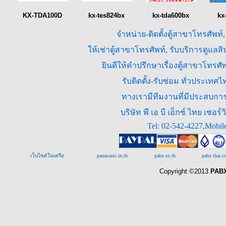
KX-TDA100D
kx-tes824bx
kx-tda600bx
kx
จำหน่าย-ติดตั้งตู้สาขาโทรศัพท์
ให้เช่าตู้สาขาโทรศัพท์, รับบริการดูแล
ยินดีให้คำปรึกษาเรื่องตู้สาขาโทร
รับติดตั้ง-รับซ่อม ทั่วประเท
ทางเรามีทีมงานที่มีประสบการณ
บริษัท พี เอ บี เอ็กซ์ ไทย เซ
Tel: 02-542-4227,Mobil
เว็บไซต์ในเครือ
panasonic.in.th
pabx.co.th
pabx thai.
Copyright ©2013
PABX