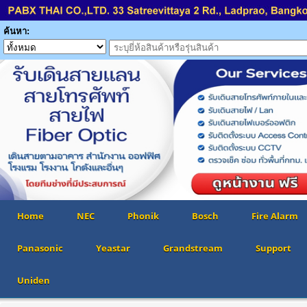
ค้นหา:
Home
NEC
Phonik
Bosch
Fire Alarm
Panasonic
Yeastar
Grandstream
Support
Uniden