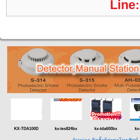
Line
KX-TDA100D
kx-tes824bx
kx-tda600bx
kx