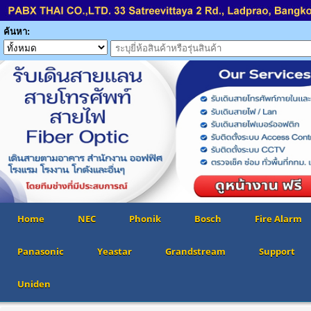
ค้นหา:
Home
NEC
Phonik
Bosch
Fire Alarm
Panasonic
Yeastar
Grandstream
Support
Uniden