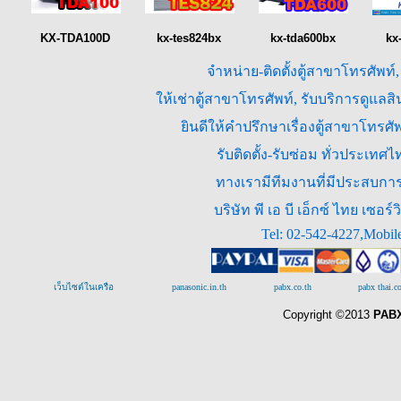
KX-TDA100D
kx-tes824bx
kx-tda600bx
kx
จำหน่าย-ติดตั้งตู้สาขาโทรศัพท์
ให้เช่าตู้สาขาโทรศัพท์, รับบริการดูแล
ยินดีให้คำปรึกษาเรื่องตู้สาขาโทร
รับติดตั้ง-รับซ่อม ทั่วประเท
ทางเรามีทีมงานที่มีประสบการณ
บริษัท พี เอ บี เอ็กซ์ ไทย เซ
Tel: 02-542-4227,Mobil
เว็บไซต์ในเครือ
panasonic.in.th
pabx.co.th
pabx thai.
Copyright ©2013
PABX