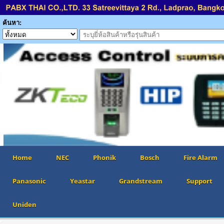
ค้นหา:
Home
NEC
Phonik
Bosch
Fire Alarm
Panasonic
Yeastar
Grandstream
Support
Uniden