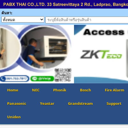
ค้นหา:
Home
NEC
Phonik
Bosch
Fire Alarm
Panasonic
Yeastar
Grandstream
Support
Uniden