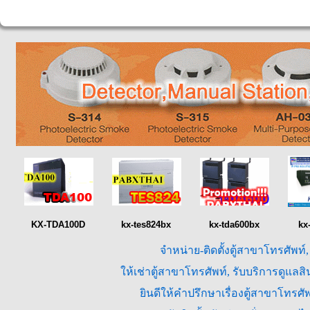
KX-TDA100D
kx-tes824bx
kx-tda600bx
kx
จำหน่าย-ติดตั้งตู้สาขาโทรศัพท์
ให้เช่าตู้สาขาโทรศัพท์, รับบริการดูแล
ยินดีให้คำปรึกษาเรื่องตู้สาขาโทร