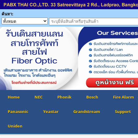
ค้นหา:
Home
NEC
Phonik
Bosch
Fire Alarm
Panasonic
Yeastar
Grandstream
Support
Uniden