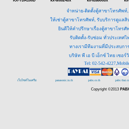
KX-TDA100D
kx-tes824bx
kx-tda600bx
kx
จำหน่าย-ติดตั้งตู้สาขาโทรศัพท์
ให้เช่าตู้สาขาโทรศัพท์, รับบริการดูแล
ยินดีให้คำปรึกษาเรื่องตู้สาขาโทร
รับติดตั้ง-รับซ่อม ทั่วประเท
ทางเรามีทีมงานที่มีประสบการณ
บริษัท พี เอ บี เอ็กซ์ ไทย เซ
Tel: 02-542-4227,Mobil
เว็บไซต์ในเครือ
panasonic.in.th
pabx.co.th
pabx thai.
Copyright ©2013
PABX