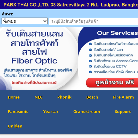
ค้นหา:
Home
NEC
Phonik
Bosch
Fire Alarm
Panasonic
Yeastar
Grandstream
Support
Uniden