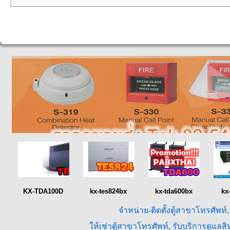
KX-TDA100D
kx-tes824bx
kx-tda600bx
kx
จำหน่าย-ติดตั้งตู้สาขาโทรศัพท์
ให้เช่าตู้สาขาโทรศัพท์, รับบริการดูแล