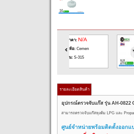
N/A
ราคา:
ยี่ห้อ:
Cemen
รุ่น:
S-315
รายละเอียดสินค้า
อุปกรณ์ตรวจจับแก๊ส รุ่น AH-0822
G
สามารถตรวจจับแก๊สหุงต้ม
LPG
และ
Propa
ศูนย์จำหน่ายพร้อมติดตั้งออก