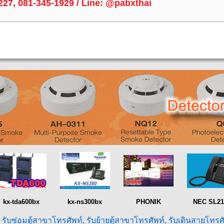
4227, 081-345-1929 / Line: @pabxthai
kx-tda600bx
kx-ns300bx
PHONIK
NEC SL21
, รับซ่อมตู้สาขาโทรศัพท์, รับย้ายตู้สาขาโทรศัพท์, รับเดินสายโทรศ