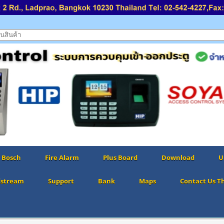
Bosch
Fire Alarm
Plus Board
Download
U
dstream
Support
Bank
Maps
Contact Us T