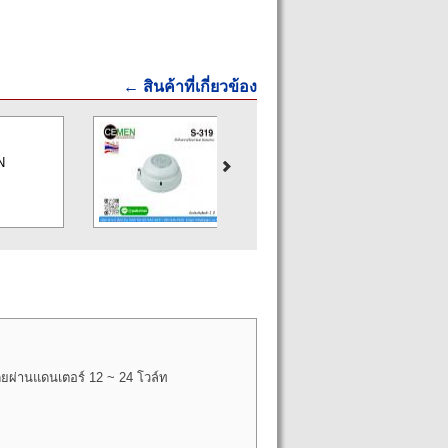
← สินค้าที่เกี่ยวข้อง
N/A
ราคา:
N
ยี่ห้อ:
CEMEN
รุ่น:
S-319
โดยผ่านแดนเตอร์ 12
~
24 โวล์ท